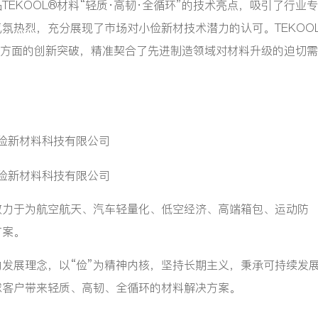
KOOL®材料“轻质·高韧·全循环”的技术亮点，吸引了行业
氛热烈，充分展现了市场对小俭新材技术潜力的认可。TEKOO
环保方面的创新突破，精准契合了先进制造领域对材料升级的迫切
力于为航空航天、汽车轻量化、低空经济、高端箱包、运动防
方案。
发展理念，以“俭”为精神内核，坚持长期主义，秉承可持续发
球客户带来轻质、高韧、全循环的材料解决方案。